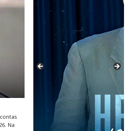
 contas
26. Na