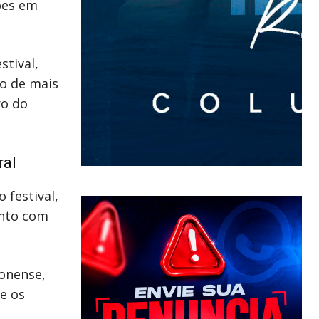
ões em
stival,
io de mais
ro do
ral
 festival,
unto com
onense,
e os