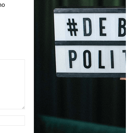
no
Site: