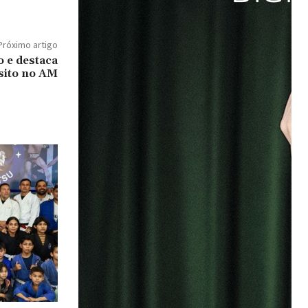
Próximo artigo
 e destaca
sito no AM