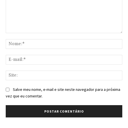
Comentário:
No
E-
mai
Sit
Salve meu nome, e-mail e site neste navegador para a próxima
vez que eu comentar.