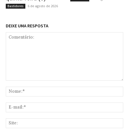
6 de agosto de 2026
Bastidores
DEIXE UMA RESPOSTA
Comentário:
No
E-
mai
Sit