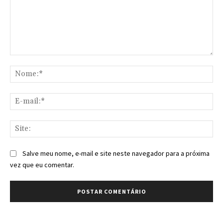
Comentário:
No
E-
mai
Sit
Salve meu nome, e-mail e site neste navegador para a próxima
vez que eu comentar.