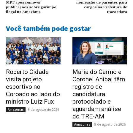
MPF após remover
nomeação de parentes para
publicações sobre garimpo
cargos na Prefeitura de
ilegal na Amazônia
Itacoatiara
Você também pode gostar
Roberto Cidade
Maria do Carmo e
visita projeto
Coronel Aníbal têm
esportivo no
registro de
Coroado ao lado do
candidatura
ministro Luiz Fux
protocolado e
aguardam análise
8 de agosto de 2026
Amazonas
do TRE-AM
8 de agosto de 2026
Amazonas