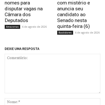
nomes para
com mistério e
disputar vagas na
anuncia seu
Câmara dos
candidato ao
Deputados
Senado nesta
quinta-feira (6)
6 de agosto de 2026
Amazonas
6 de agosto de 2026
Bastidores
DEIXE UMA RESPOSTA
Comentário:
No