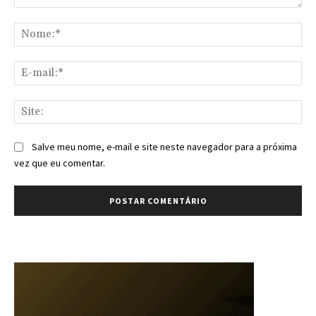
Comentário:
No
E-
mai
Sit
Salve meu nome, e-mail e site neste navegador para a próxima
vez que eu comentar.