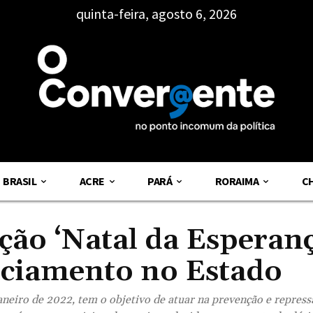
quinta-feira, agosto 6, 2026
BRASIL
ACRE
PARÁ
RORAIMA
C
ão ‘Natal da Esperanç
liciamento no Estado
janeiro de 2022, tem o objetivo de atuar na prevenção e repress