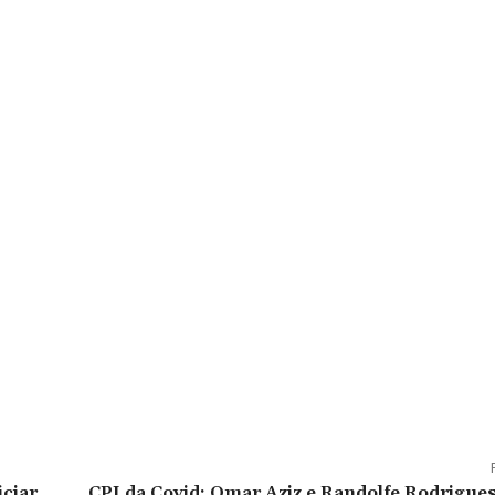
iciar
CPI da Covid: Omar Aziz e Randolfe Rodrigue