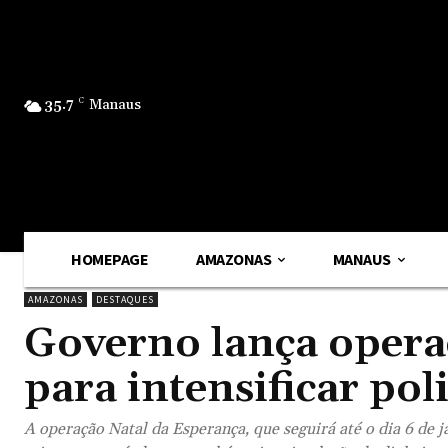
35.7
C
Manaus
HOMEPAGE
AMAZONAS
MANAUS
AMAZONAS
DESTAQUES
Governo lança operaç
para intensificar po
A operação Natal da Esperança, que seguirá até o dia 6 de 