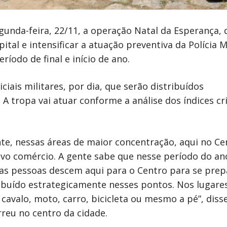
unda-feira, 22/11, a operação Natal da Esperança, 
tal e intensificar a atuação preventiva da Polícia M
odo de final e início de ano.
iais militares, por dia, que serão distribuídos
A tropa vai atuar conforme a análise dos índices cr
nte, nessas áreas de maior concentração, aqui no Ce
tivo comércio. A gente sabe que nesse período do a
 as pessoas descem aqui para o Centro para se prep
stribuído estrategicamente nesses pontos. Nos lugare
cavalo, moto, carro, bicicleta ou mesmo a pé”, diss
eu no centro da cidade.