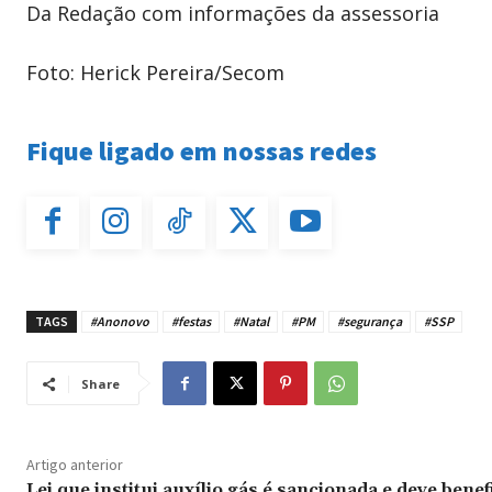
Da Redação com informações da assessoria
Foto: Herick Pereira/Secom
Fique ligado em nossas redes
TAGS
#Anonovo
#festas
#Natal
#PM
#segurança
#SSP
Share
Artigo anterior
Lei que institui auxílio gás é sancionada e deve benef