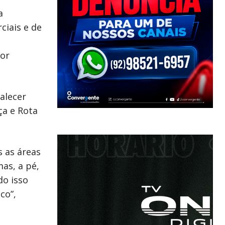
a
ciais e de
ior
alecer
ça e Rota
s as áreas
mas, a pé,
do isso
co”,