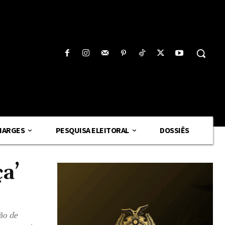
HARGES
PESQUISA ELEITORAL
DOSSIÊS
a’
ão de