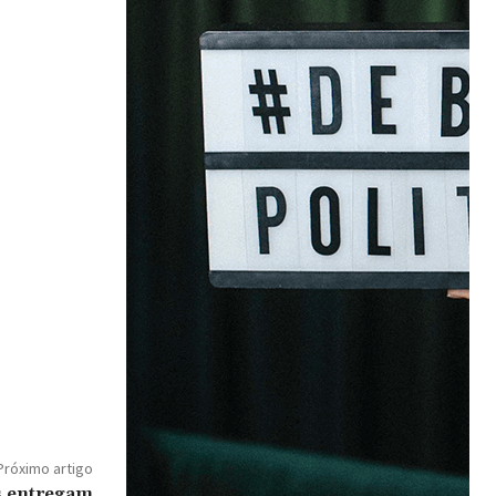
Próximo artigo
s entregam