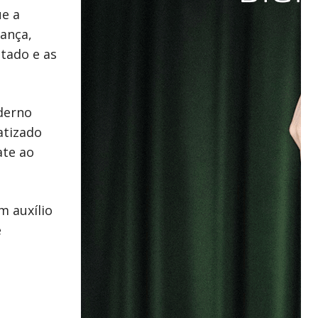
e a
ança,
tado e as
derno
atizado
ate ao
m auxílio
e