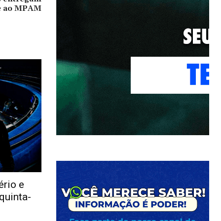
 e ao MPAM
rio e
quinta-