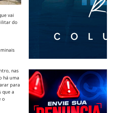
que vai
ilitar do
iminais
ntro, nas
no há uma
arar para
s que a
e o