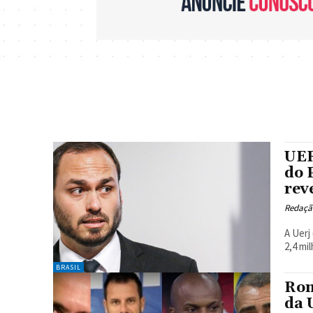
UER
do 
rev
Redaçã
A Uerj
2,4 mil
BRASIL
Rom
da 