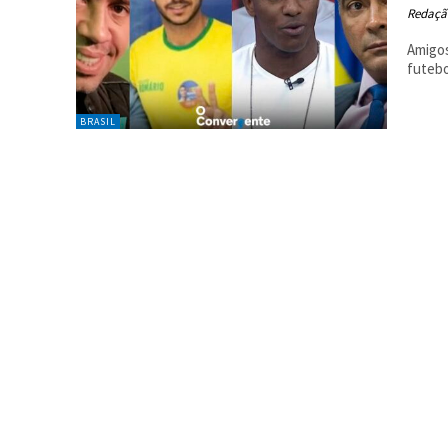
Redaçã
Amigos
futebo
BRASIL