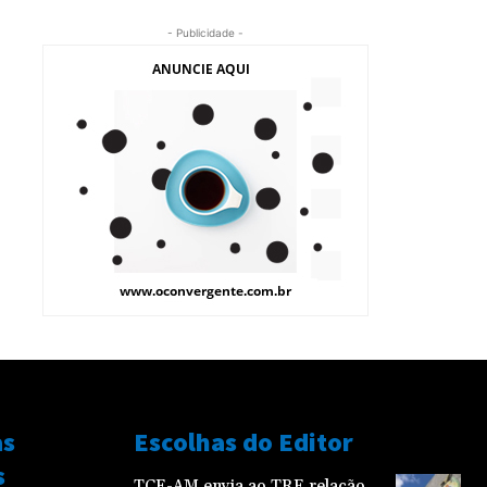
- Publicidade -
as
Escolhas do Editor
s
TCE-AM envia ao TRE relação