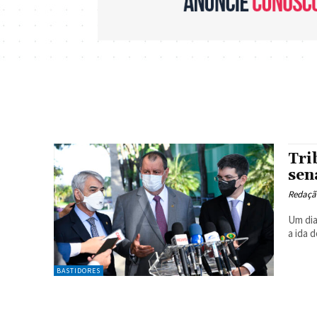
Tri
sen
Redaçã
Um dia
a ida 
BASTIDORES