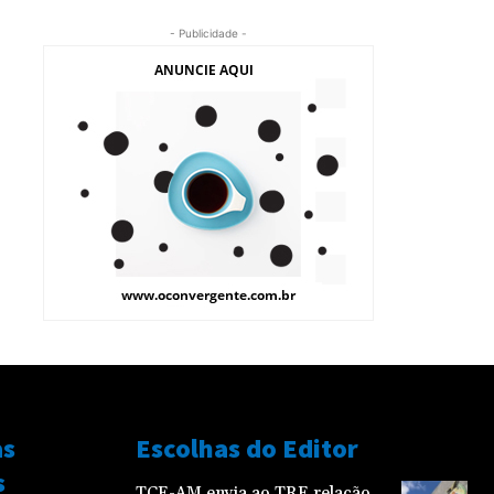
- Publicidade -
as
Escolhas do Editor
s
TCE-AM envia ao TRE relação