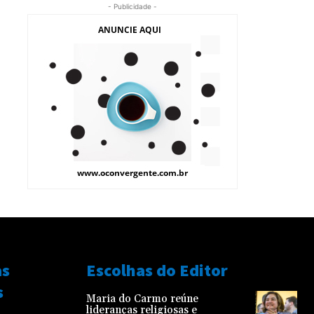
- Publicidade -
as
Escolhas do Editor
s
Maria do Carmo reúne
lideranças religiosas e