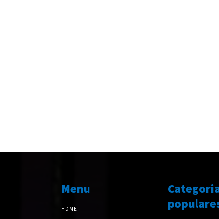
Menu
Categori
populare
HOME