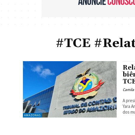
#TCE #Rela
Rel
biê
TC
Camila
A pres
Yara A
dos mu
AMAZONAS