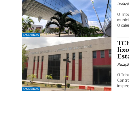
Redaçã
O Trib
munici
O calen
AMAZONAS
TCE
lix
Est
Redaçã
O Trib
Contro
inspeç
AMAZONAS