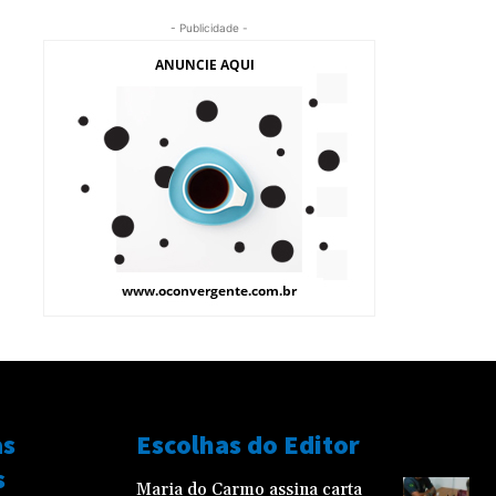
- Publicidade -
as
Escolhas do Editor
s
Maria do Carmo assina carta