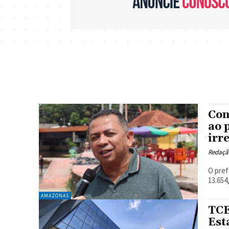
Con
ao 
irr
Redaçã
O pref
13.654
AMAZONAS
TCE
Est