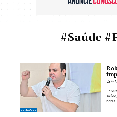
#Saúde #
Rob
imp
Victori
Robert
saúde,
horas. 
DESTAQUES