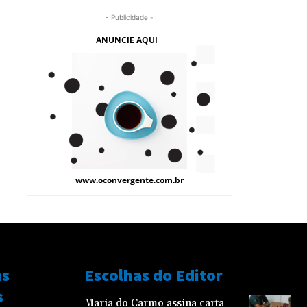
- Publicidade -
as
Escolhas do Editor
s
Maria do Carmo assina carta