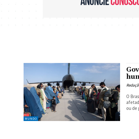
Gov
hum
Redaçã
O Bras
afetad
ou de 
MUNDO