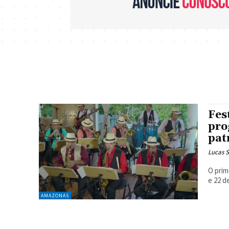
Fes
pro
pat
Lucas 
O prim
e 22 d
AMAZONAS