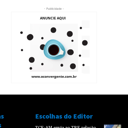
- Publicidade -
as
Escolhas do Editor
s
TCE-AM envia ao TRE relação