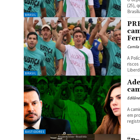
(25), 
Brasíli
BRASIL
PRF
cam
Fer
Camila
A Polí
riscos
Liberd
BRASIL
Ade
cam
Edilân
A cami
em pro
regist
BASTIDORES