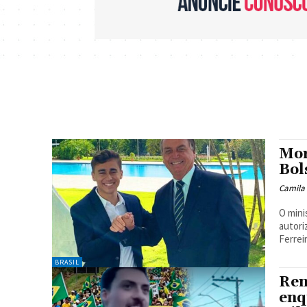
Mor
Bol
Camila
O mini
autori
Ferrei
BRASIL
Ren
enq