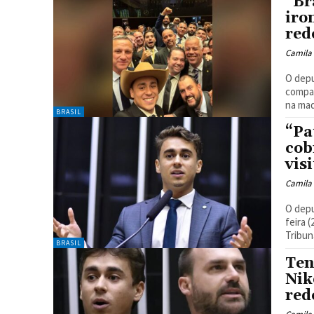
“Br
iro
red
Camila
O depu
compar
na mad
BRASIL
“Pa
cob
vis
Camila
O depu
feira 
Tribun
BRASIL
Ten
Nik
red