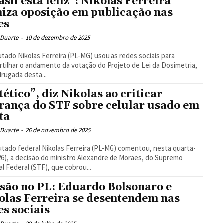
asil está feliz”: Nikolas Ferreira
niza oposição em publicação nas
es
 Duarte
-
10 de dezembro de 2025
tado Nikolas Ferreira (PL-MG) usou as redes sociais para
tilhar o andamento da votação do Projeto de Lei da Dosimetria,
rugada desta...
tético”, diz Nikolas ao criticar
rança do STF sobre celular usado em
ita
 Duarte
-
26 de novembro de 2025
tado federal Nikolas Ferreira (PL-MG) comentou, nesta quarta-
(26), a decisão do ministro Alexandre de Moraes, do Supremo
al Federal (STF), que cobrou...
são no PL: Eduardo Bolsonaro e
olas Ferreira se desentendem nas
es sociais