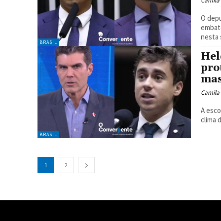
Camila
O depu
embate
nesta 
BRASIL
Hel
pro
mas
Camila
A esco
clima 
BRASIL
1
2