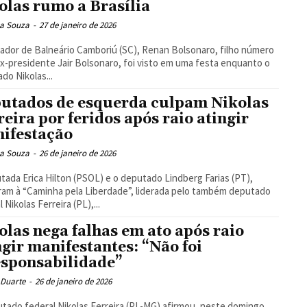
olas rumo a Brasília
ea Souza
-
27 de janeiro de 2026
ador de Balneário Camboriú (SC), Renan Bolsonaro, filho número
ex-presidente Jair Bolsonaro, foi visto em uma festa enquanto o
do Nikolas...
utados de esquerda culpam Nikolas
reira por feridos após raio atingir
ifestação
ea Souza
-
26 de janeiro de 2026
tada Erica Hilton (PSOL) e o deputado Lindberg Farias (PT),
aram à “Caminha pela Liberdade”, liderada pelo também deputado
 Nikolas Ferreira (PL),...
olas nega falhas em ato após raio
ngir manifestantes: “Não foi
esponsabilidade”
 Duarte
-
26 de janeiro de 2026
tado federal Nikolas Ferreira (PL-MG) afirmou, neste domingo