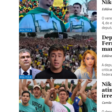
Nik
Edilân
O vere
4, do 
deputa
POLÍTICA
Dep
Fer
man
Edilân
A depu
critic
federal
POLÍTICA
Nik
ati
irr
Camila
O depu