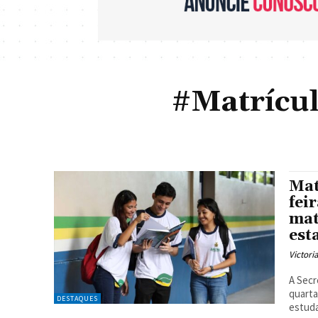
#Matrícu
Mat
fei
mat
est
Victori
A Secr
quarta
DESTAQUES
estuda