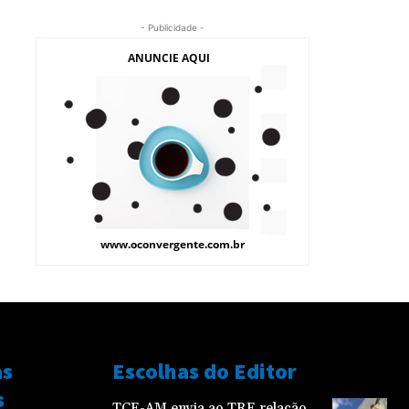
- Publicidade -
as
Escolhas do Editor
s
TCE-AM envia ao TRE relação