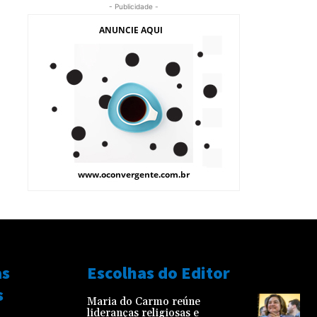
- Publicidade -
as
Escolhas do Editor
s
Maria do Carmo reúne
lideranças religiosas e