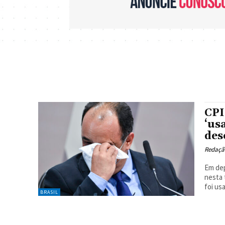
CPI
‘us
des
Redaçã
Em dep
nesta 
foi usa
BRASIL