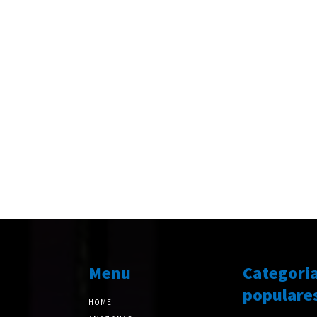
Menu
Categori
populare
HOME