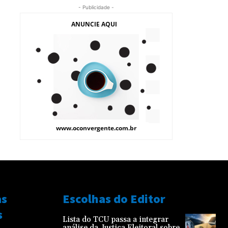
- Publicidade -
as
Escolhas do Editor
s
Lista do TCU passa a integrar
análise da Justiça Eleitoral sobre