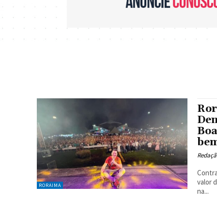
Ror
Den
Boa
bem
Redaçã
Contra
valor 
RORAIMA
na...