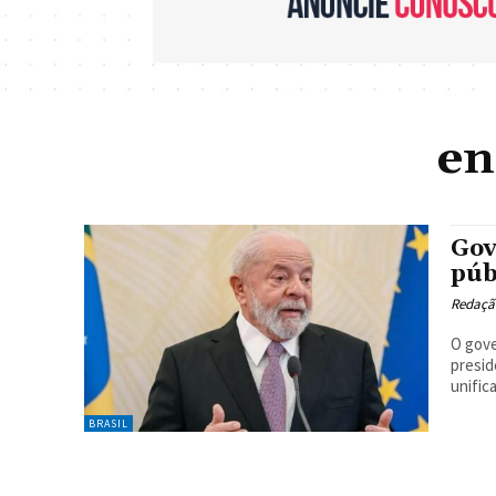
en
Gov
púb
Redaçã
O gove
presid
unific
BRASIL