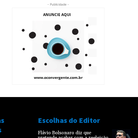
- Publicidade -
as
Escolhas do Editor
s
Flávio Bolsonaro diz que
pretende acabar com a reeleição