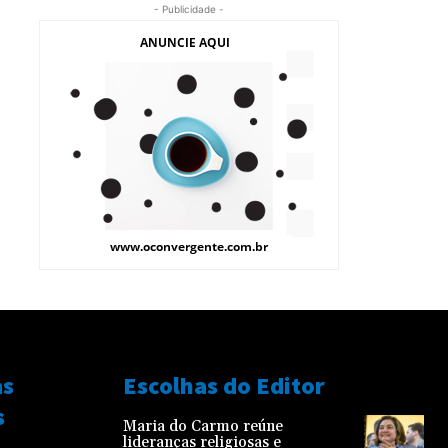
- Publicidade -
as
Escolhas do Editor
s
Maria do Carmo reúne
lideranças religiosas e