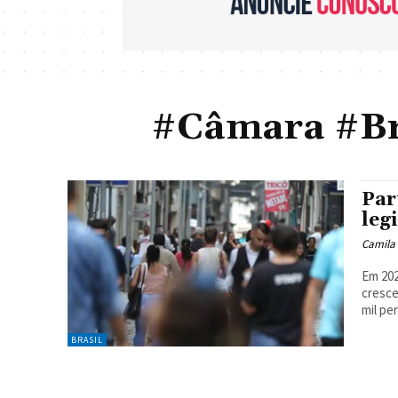
#Câmara #Br
Par
leg
Camila
Em 202
cresce
mil pe
BRASIL