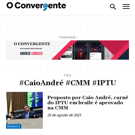
- Publicidade -
TAG
#CaioAndré #CMM #IPTU
Proposto por Caio André, carnê
do IPTU em braile é aprovado
na CMM
25 de agosto de 2023
MANAUS